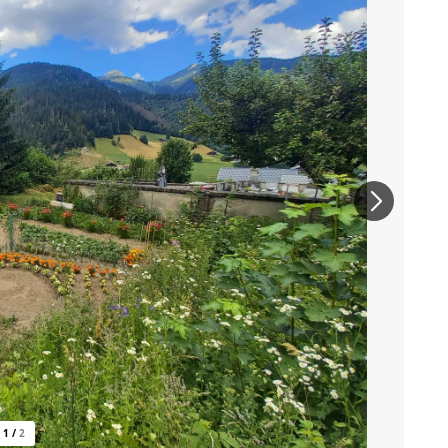
1
/
2