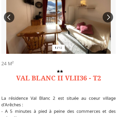
1
/
12
24
M²
VAL BLANC II VLII36 - T2
La résidence Val Blanc 2 est située au coeur village
d'Arêches :
- A 5 minutes à pied à peine des commerces et des