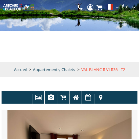
Été
Accueil
>
Appartements, Chalets
>
VAL BLANC II VLII36 - T2