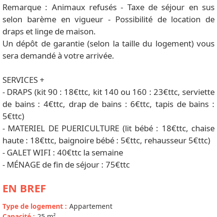
Remarque : Animaux refusés - Taxe de séjour en sus
selon barème en vigueur - Possibilité de location de
draps et linge de maison.
Un dépôt de garantie (selon la taille du logement) vous
sera demandé à votre arrivée.
SERVICES +
- DRAPS (kit 90 : 18€ttc, kit 140 ou 160 : 23€ttc, serviette
de bains : 4€ttc, drap de bains : 6€ttc, tapis de bains :
5€ttc)
- MATERIEL DE PUERICULTURE (lit bébé : 18€ttc, chaise
haute : 18€ttc, baignoire bébé : 5€ttc, rehausseur 5€ttc)
- GALET WIFI : 40€ttc la semaine
- MÉNAGE de fin de séjour : 75€ttc
EN BREF
Type de logement
:
Appartement
Capacité
:
25
m²