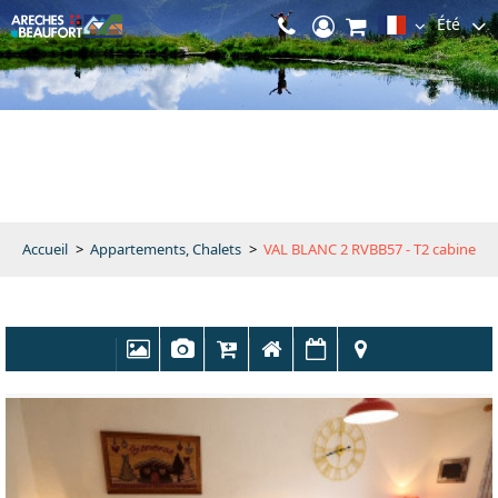
Été
Accueil
>
Appartements, Chalets
>
VAL BLANC 2 RVBB57 - T2 cabine