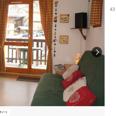
43
1
/
13