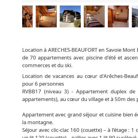
Location à ARECHES-BEAUFORT en Savoie Mont B
de 70 appartements avec piscine d'été et ascens
commerces et du ski.
Location de vacances au cœur d'Arêches-Beauf
pour 6 personnes
RVBB17 (niveau 3) - Appartement duplex de 
appartements), au cœur du village et à 50m des p
Appartement avec grand séjour et cuisine bien éq
la montagne.
Séjour avec clic-clac 160 (couette) – à l’étage :
un lit 120 (couette) – pallier avec 1 lit 90 surélev