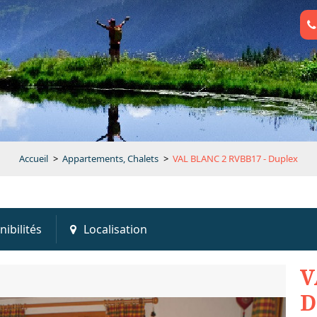
Accueil
>
Appartements, Chalets
>
VAL BLANC 2 RVBB17 - Duplex
nibilités
Localisation
V
D