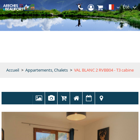
Été
Accueil
>
Appartements, Chalets
>
VAL BLANC 2 RVBB04 - T3 cabine