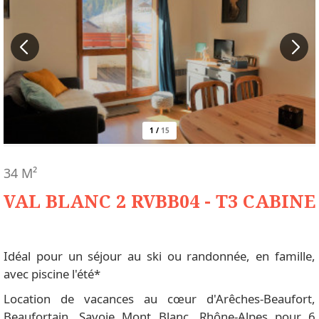
1
/
15
34
M²
VAL BLANC 2 RVBB04 - T3 CABINE
Idéal pour un séjour au ski ou randonnée, en famille,
avec piscine l'été*
Location de vacances au cœur d'Arêches-Beaufort,
Beaufortain, Savoie Mont Blanc, Rhône-Alpes pour 6