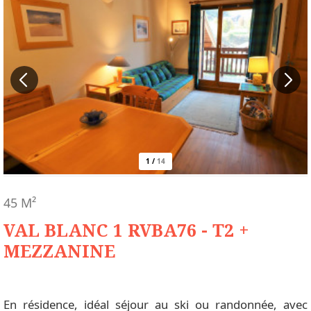
1
/
14
45
M²
VAL BLANC 1 RVBA76 - T2 +
MEZZANINE
En résidence, idéal séjour au ski ou randonnée, avec