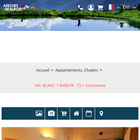
Été
Accueil
>
Appartements, Chalets
>
VAL BLANC 1 RVBA76 - T2 + mezzanine