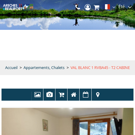
Été
Accueil
>
Appartements, Chalets
>
VAL BLANC 1 RVBA45 - T2 CABINE