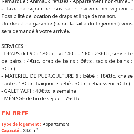
Remarque : Animaux refusés - Appartement non-fumeur
- Taxe de séjour en sus selon barème en vigueur -
Possibilité de location de draps et linge de maison.
Un dépôt de garantie (selon la taille du logement) vous
sera demandé à votre arrivée.
SERVICES +
- DRAPS (kit 90 : 18€ttc, kit 140 ou 160 : 23€ttc, serviette
de bains : 4€ttc, drap de bains : 6€ttc, tapis de bains :
5€ttc)
- MATERIEL DE PUERICULTURE (lit bébé : 18€ttc, chaise
haute : 18€ttc, baignoire bébé : 5€ttc, rehausseur 5€ttc)
- GALET WIFI : 40€ttc la semaine
- MÉNAGE de fin de séjour : 75€ttc
EN BREF
Type de logement
:
Appartement
Capacité
:
23.6
m²