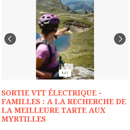
1
/
2
SORTIE VTT ÉLECTRIQUE -
FAMILLES : A LA RECHERCHE DE
LA MEILLEURE TARTE AUX
MYRTILLES