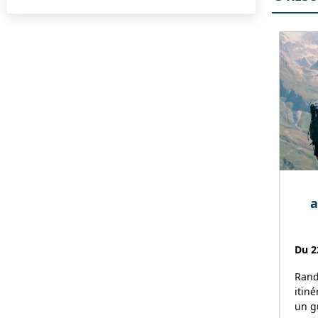
a
Du 2
Rand
itin
un g