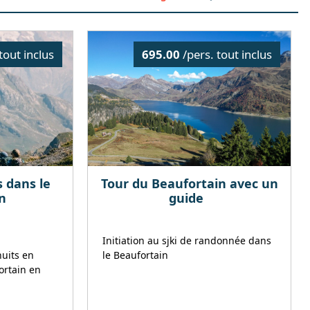
tout inclus
695.00
/pers. tout inclus
s dans le
Tour du Beaufortain avec un
n
guide
Initiation au sjki de randonnée dans
nuits en
le Beaufortain
ortain en