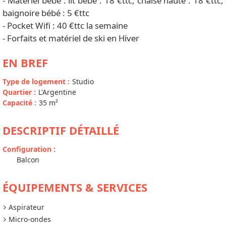
- Matériel bébé : lit bébé : 18 €ttc, chaise haute : 18 €ttc,
baignoire bébé : 5 €ttc
- Pocket Wifi : 40 €ttc la semaine
- Forfaits et matériel de ski en Hiver
EN BREF
Type de logement
:
Studio
Quartier
:
L'Argentine
Capacité
:
35
m²
DESCRIPTIF DÉTAILLÉ
Configuration
:
Balcon
ÉQUIPEMENTS & SERVICES
Aspirateur
Micro-ondes