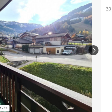
30
1
/
12