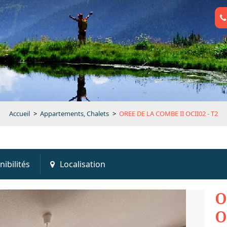
Accueil
>
Appartements, Chalets
>
OREE DE LA COMBE II OCII02 - T2
nibilités
Localisation
O
O