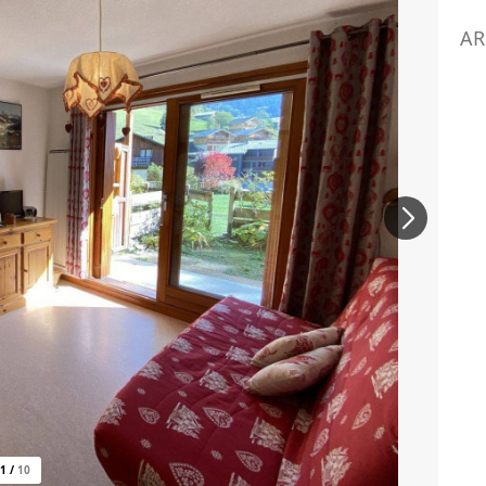
AR
1
/
10