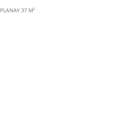
 PLANAY
37
M²