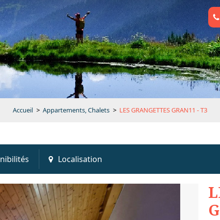
Accueil
>
Appartements, Chalets
>
LES GRANGETTES GRAN11 - T3
nibilités
Localisation
L
G