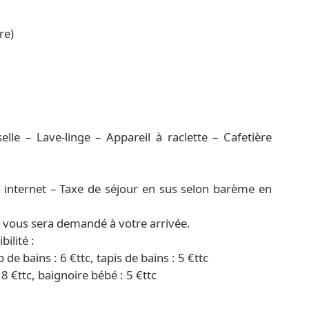
re)
lle – Lave-linge – Appareil à raclette – Cafetière
 internet – Taxe de séjour en sus selon barème en
) vous sera demandé à votre arrivée.
ilité :
p de bains : 6 €ttc, tapis de bains : 5 €ttc
18 €ttc, baignoire bébé : 5 €ttc