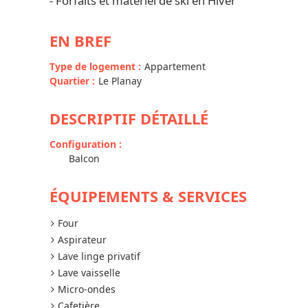
- Forfaits et matériel de ski en Hiver
EN BREF
Type de logement
:
Appartement
Quartier
:
Le Planay
DESCRIPTIF DÉTAILLÉ
Configuration
:
Balcon
ÉQUIPEMENTS & SERVICES
Four
Aspirateur
Lave linge privatif
Lave vaisselle
Micro-ondes
Cafetière