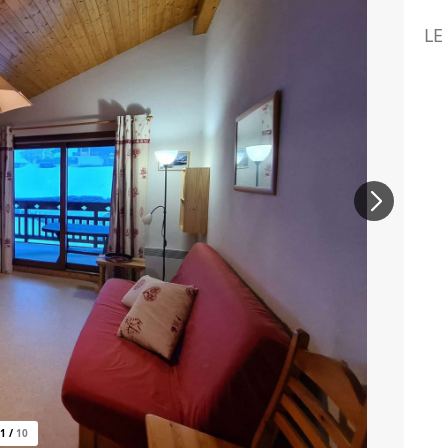
LE
1
/
10