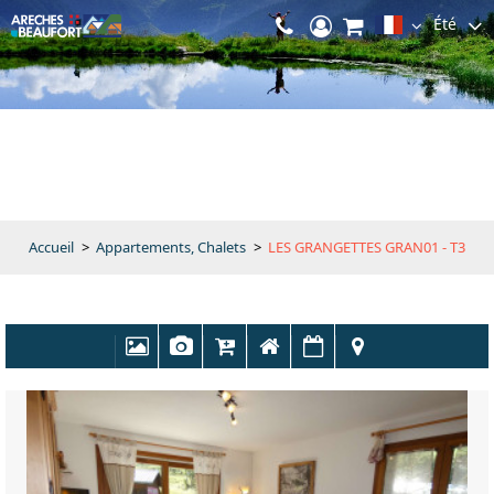
Été
Accueil
>
Appartements, Chalets
>
LES GRANGETTES GRAN01 - T3