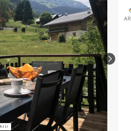
AR
1
/
21