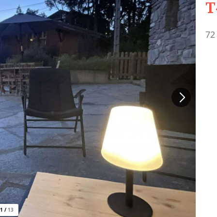
T
72
1
/
13