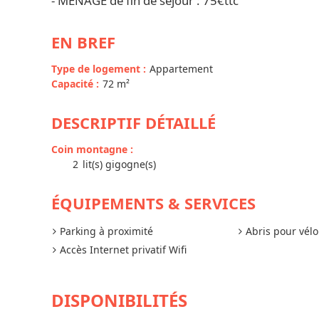
- MÉNAGE de fin de séjour : 75€ttc
EN BREF
Type de logement
:
Appartement
Capacité
:
72
m²
DESCRIPTIF DÉTAILLÉ
Coin montagne
:
2
lit(s) gigogne(s)
ÉQUIPEMENTS & SERVICES
Parking à proximité
Abris pour vél
Accès Internet privatif Wifi
DISPONIBILITÉS