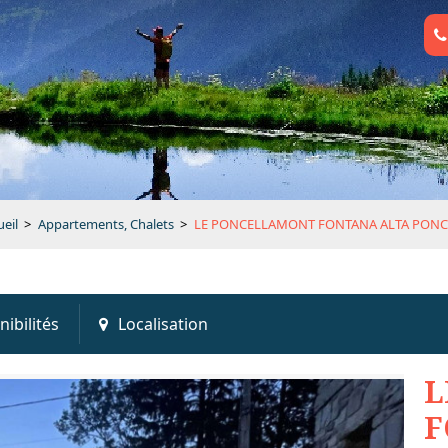
eil
>
Appartements, Chalets
>
LE PONCELLAMONT FONTANA ALTA PONC 
nibilités
Localisation
L
F