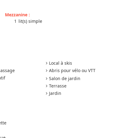
Mezzanine
:
1
lit(s) simple
Local à skis
passage
Abris pour vélo ou VTT
tif
Salon de jardin
Terrasse
Jardin
ette
due