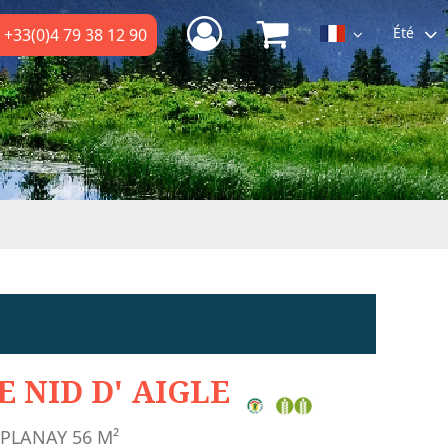
Été
+33(0)4 79 38 12 90
E NID D' AIGLE
 PLANAY
56
M²