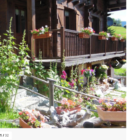
1
/
32