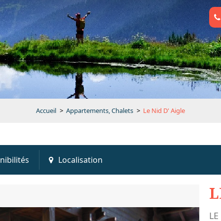
Accueil
>
Appartements, Chalets
>
Le Nid D' Aigle
nibilités
Localisation
L
LE