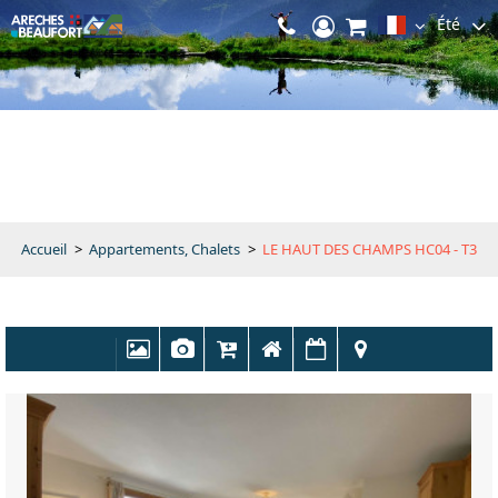
Été
Accueil
>
Appartements, Chalets
>
LE HAUT DES CHAMPS HC04 - T3