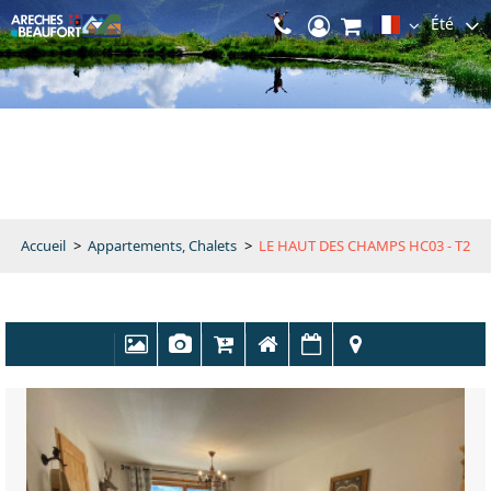
Été
Accueil
>
Appartements, Chalets
>
LE HAUT DES CHAMPS HC03 - T2