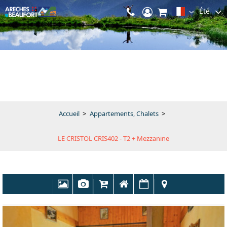
Été
Accueil
>
Appartements, Chalets
>
LE CRISTOL CRIS402 - T2 + Mezzanine