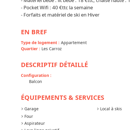
- Matériel bébé : lit bébé : 18 €ttc, chaise haute : 
- Pocket Wifi : 40 €ttc la semaine
- Forfaits et matériel de ski en Hiver
EN BREF
Type de logement
:
Appartement
Quartier
:
Les Carroz
DESCRIPTIF DÉTAILLÉ
Configuration
:
Balcon
ÉQUIPEMENTS & SERVICES
Garage
Local à skis
Four
Aspirateur