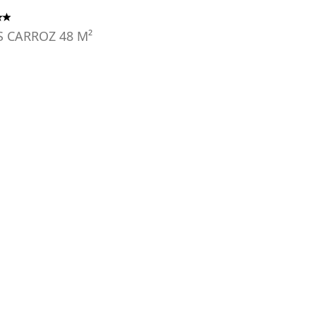
S CARROZ
48
M²