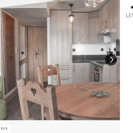
LE
1
/
9