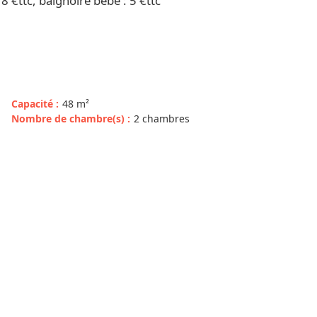
18 €ttc, baignoire bébé : 5 €ttc
Capacité
:
48
m²
Nombre de chambre(s)
:
2 chambres