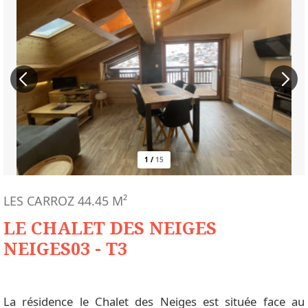
1
/
15
LES CARROZ
44.45
M²
LE CHALET DES NEIGES
NEIGES03 - T3
La résidence le Chalet des Neiges est située face au