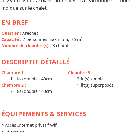
à 250m vous arrivez au chalet 'La Pachonnée' : nom
indiqué sur le chalet.
EN BREF
Quartier
:
Arêches
Capacité
:
7
personnes maximum
85
m²
Nombre de chambre(s)
:
3 chambres
DESCRIPTIF DÉTAILLÉ
Chambre 1
:
Chambre 3
:
1
lit(s) double 140cm
2
lit(s) simple
Chambre 2
:
1
lit(s) superposés
2
lit(s) double 140cm
ÉQUIPEMENTS & SERVICES
Accès Internet privatif Wifi