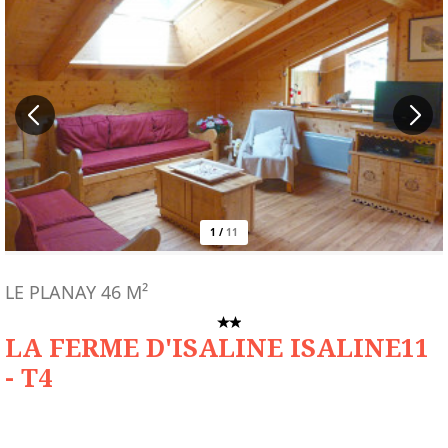
1
/
11
LE PLANAY
46
M²
LA FERME D'ISALINE ISALINE11
- T4