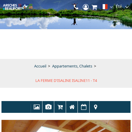
Été
Accueil
>
Appartements, Chalets
>
LA FERME D'ISALINE ISALINE11 - T4