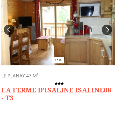
1
/
10
LE PLANAY
47
M²
LA FERME D'ISALINE ISALINE08
- T3