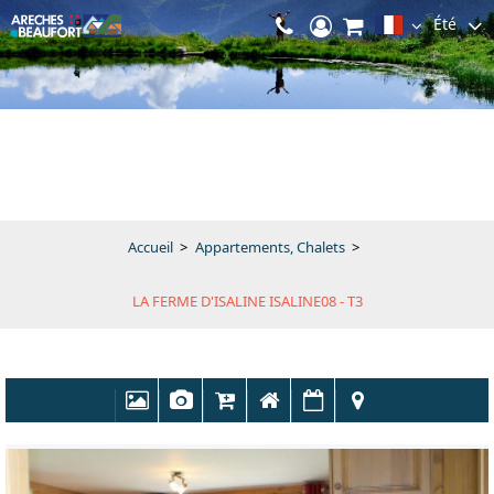
Été
Accueil
>
Appartements, Chalets
>
LA FERME D'ISALINE ISALINE08 - T3