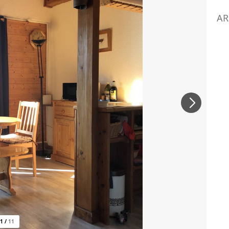
AR
1
/
11