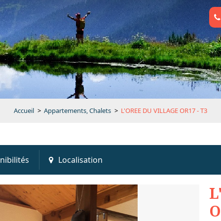
Accueil
>
Appartements, Chalets
>
L'OREE DU VILLAGE OR17 - T3
nibilités
Localisation
L
O