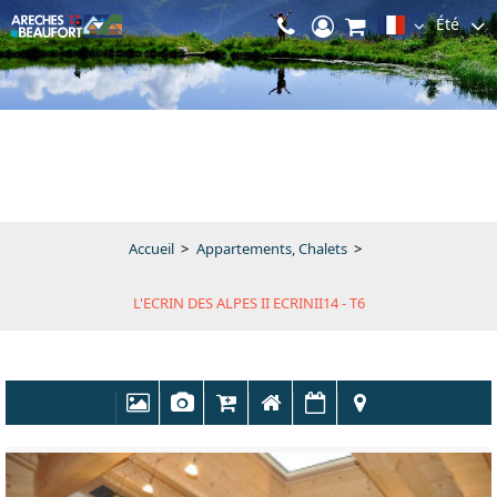
Été
Accueil
>
Appartements, Chalets
>
L'ECRIN DES ALPES II ECRINII14 - T6