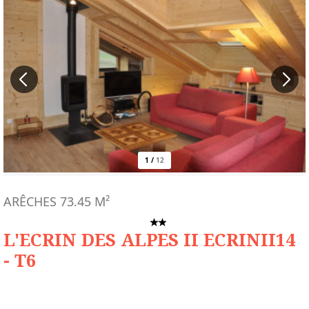
1
/
12
ARÊCHES
73.45
M²
L'ECRIN DES ALPES II ECRINII14
- T6