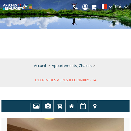
Été
Accueil
>
Appartements, Chalets
>
L'ECRIN DES ALPES II ECRINII05 - T4