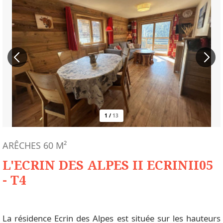
1
/
13
ARÊCHES
60
M²
L'ECRIN DES ALPES II ECRINII05
- T4
La résidence Ecrin des Alpes est située sur les hauteurs