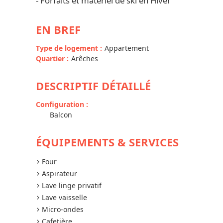
- Forfaits et matériel de ski en Hiver
EN BREF
Type de logement
:
Appartement
Quartier
:
Arêches
DESCRIPTIF DÉTAILLÉ
Configuration
:
Balcon
ÉQUIPEMENTS & SERVICES
Four
Aspirateur
Lave linge privatif
Lave vaisselle
Micro-ondes
Cafetière