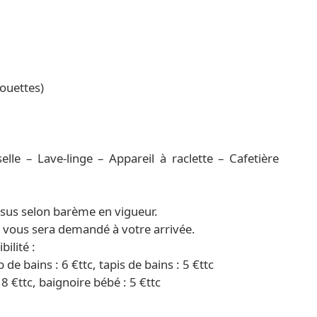
couettes)
lle – Lave-linge – Appareil à raclette – Cafetière
sus selon barème en vigueur.
) vous sera demandé à votre arrivée.
ilité :
p de bains : 6 €ttc, tapis de bains : 5 €ttc
18 €ttc, baignoire bébé : 5 €ttc