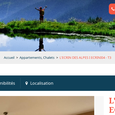
Accueil
>
Appartements, Chalets
>
L'ECRIN DES ALPES I ECRINI04 - T3
nibilités
Localisation
L
E