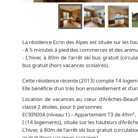
La résidence Ecrin des Alpes est située sur les ha
- A 5 minutes à pied des commerces et des anim
- L'hiver, à 80m de l'arrêt ski bus gratuit (circu
bus gratuit (hors vacances scolaires).
Cette résidence récente (2013) compte 14 logeme
Elle bénéficie d'un très bon ensoleillement et d'un
Location de vacances au cœur d’Arêches-Beaufo
classé 2 étoiles, pour 6 personnes
ECRINI04 (niveau 1) – Appartement T3 de 49m², e
I (14 logements), située sur les hauteurs d’Arê
L'hiver, à 80m de l'arrêt ski bus gratuit (circulat
gratuit (hors vacances scolaires).