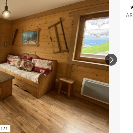
AR
1
/
7