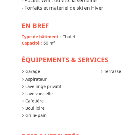
- Pocket Wifi : 40 €ttc la semaine
- Forfaits et matériel de ski en Hiver
EN BREF
Type de bâtiment
:
Chalet
Capacité
:
60
m²
ÉQUIPEMENTS & SERVICES
Garage
Terrasse
Aspirateur
Lave linge privatif
Lave vaisselle
Cafetière
Bouilloire
Grille-pain