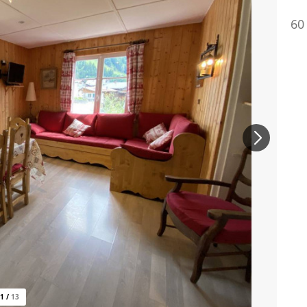
60
1
/
13