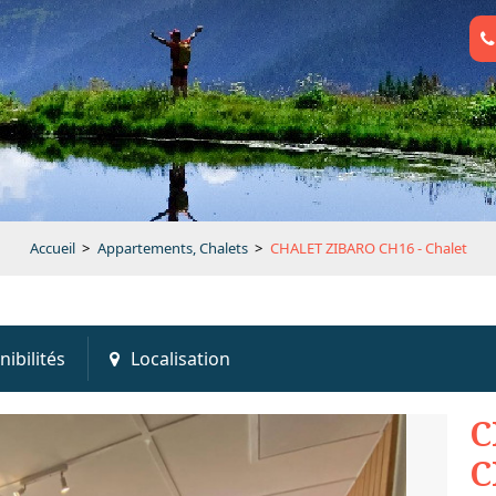
Accueil
>
Appartements, Chalets
>
CHALET ZIBARO CH16 - Chalet
nibilités
Localisation
C
C