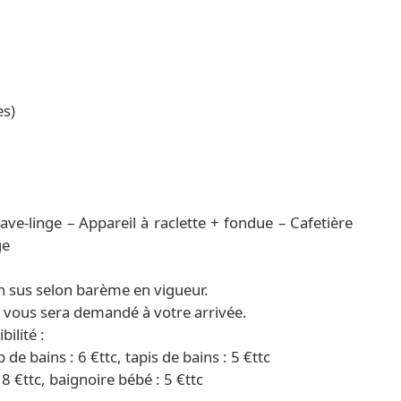
es)
ve-linge – Appareil à raclette + fondue – Cafetière
ge
n sus selon barème en vigueur.
) vous sera demandé à votre arrivée.
ilité :
p de bains : 6 €ttc, tapis de bains : 5 €ttc
18 €ttc, baignoire bébé : 5 €ttc