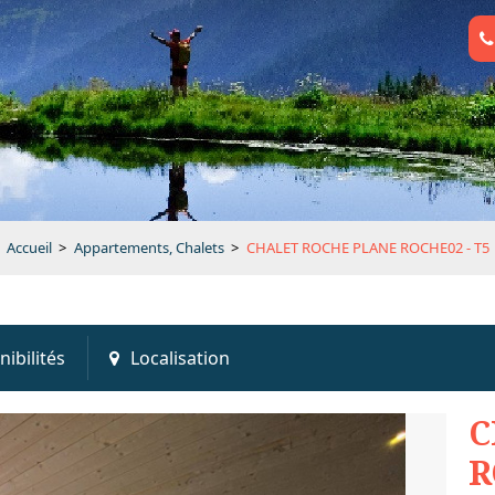
Accueil
>
Appartements, Chalets
>
CHALET ROCHE PLANE ROCHE02 - T5
nibilités
Localisation
C
R