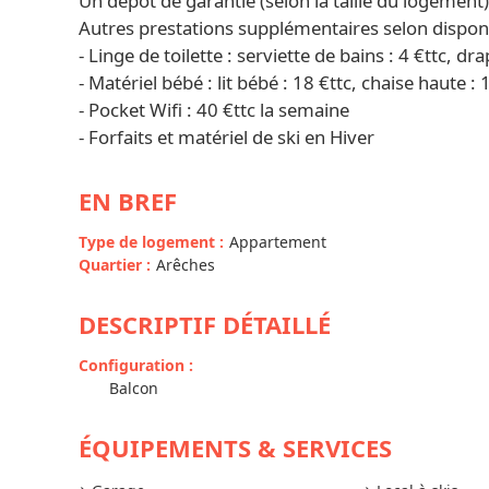
Un dépôt de garantie (selon la taille du logement
Autres prestations supplémentaires selon disponib
- Linge de toilette : serviette de bains : 4 €ttc, dra
- Matériel bébé : lit bébé : 18 €ttc, chaise haute : 
- Pocket Wifi : 40 €ttc la semaine
- Forfaits et matériel de ski en Hiver
EN BREF
Type de logement
:
Appartement
Quartier
:
Arêches
DESCRIPTIF DÉTAILLÉ
Configuration
:
Balcon
ÉQUIPEMENTS & SERVICES