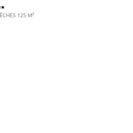
ÊCHES
125
M²