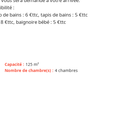
) vous sera demandé à votre arrivée.
ilité :
p de bains : 6 €ttc, tapis de bains : 5 €ttc
18 €ttc, baignoire bébé : 5 €ttc
Capacité
:
125
m²
Nombre de chambre(s)
:
4 chambres