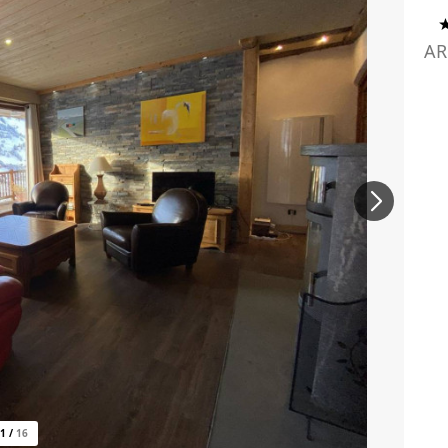
AR
1
/
16