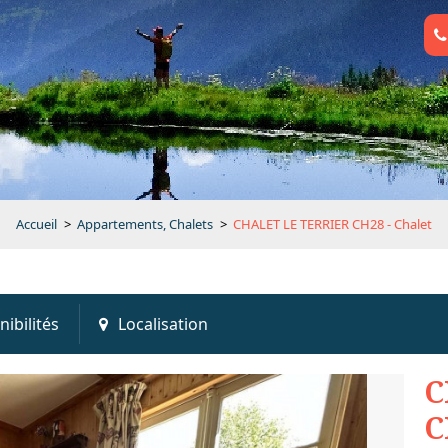
Accueil
>
Appartements, Chalets
>
CHALET LE TERRIER CH28 - Chalet
nibilités
Localisation
C
C