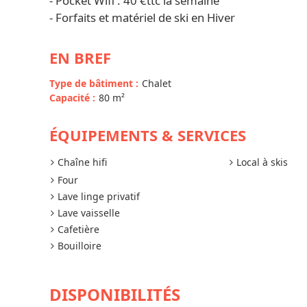
- Pocket Wifi : 40 €ttc la semaine
- Forfaits et matériel de ski en Hiver
EN BREF
Type de bâtiment
:
Chalet
Capacité
:
80
m²
ÉQUIPEMENTS & SERVICES
Chaîne hifi
Local à skis
Four
Lave linge privatif
Lave vaisselle
Cafetière
Bouilloire
DISPONIBILITÉS