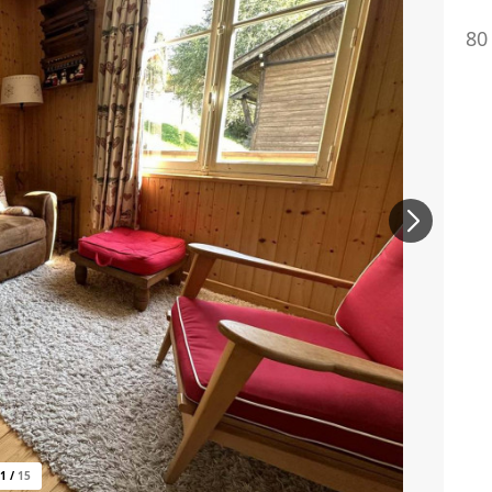
80
1
/
15