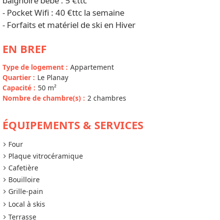
baignoire bébé : 5 €ttc
- Pocket Wifi : 40 €ttc la semaine
- Forfaits et matériel de ski en Hiver
EN BREF
Type de logement
:
Appartement
Quartier
:
Le Planay
Capacité
:
50
m²
Nombre de chambre(s)
:
2 chambres
ÉQUIPEMENTS & SERVICES
Four
Plaque vitrocéramique
Cafetière
Bouilloire
Grille-pain
Local à skis
Terrasse