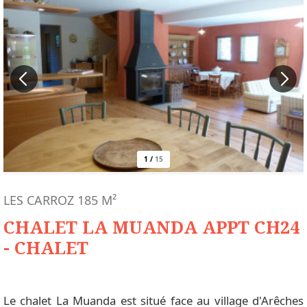
1
/
15
LES CARROZ
185
M²
CHALET LA MUANDA APPT CH24
- CHALET
Le chalet La Muanda est situé face au village d'Arêches