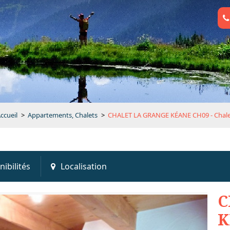
ccueil
>
Appartements, Chalets
>
CHALET LA GRANGE KÉANE CH09 - Chal
nibilités
Localisation
C
K