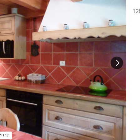
12
1
/
17