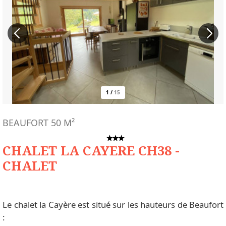
1
/
15
BEAUFORT
50
M²
CHALET LA CAYERE CH38 -
CHALET
Le chalet la Cayère est situé sur les hauteurs de Beaufort
: