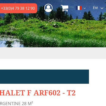
Été
+33(0)4 79 38 12 90
HALET F ARF602 - T2
ARGENTINE
28
M²