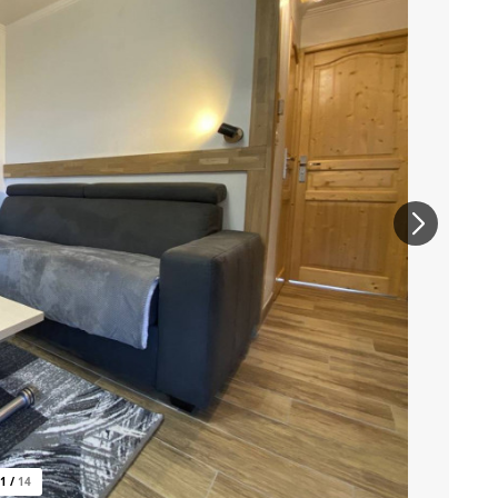
1
/
14