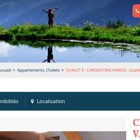
ccueil
>
Appartements, Chalets
>
CHALET E - L'ARGENTINE VARE03 - Dupl
nibilités
Localisation
C
V