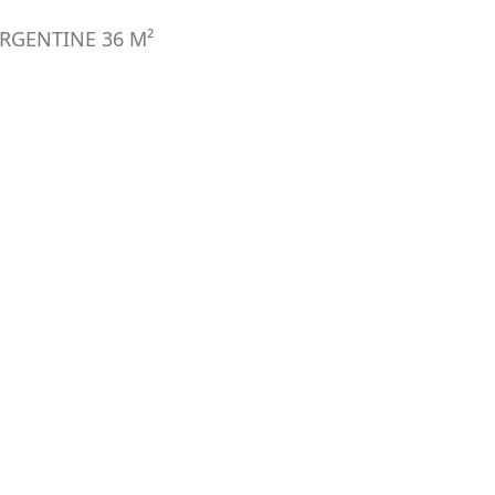
ARGENTINE
36
M²