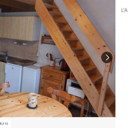
L'
1
/
10