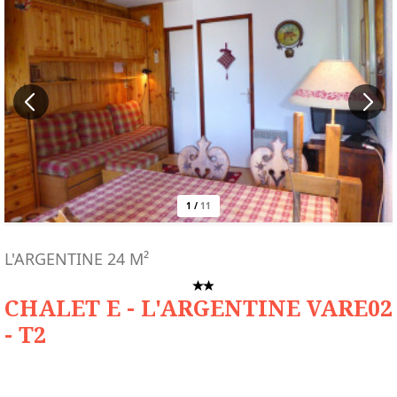
1
/
11
L'ARGENTINE
24
M²
CHALET E - L'ARGENTINE VARE02
- T2