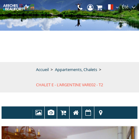
Été
Accueil
>
Appartements, Chalets
>
CHALET E - L'ARGENTINE VARE02 - T2