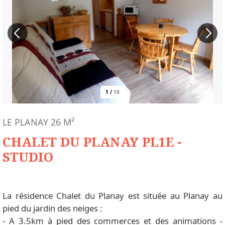
1
/
10
LE PLANAY
26
M²
CHALET DU PLANAY PL1E -
STUDIO
La résidence Chalet du Planay est située au Planay au
pied du jardin des neiges :
- A 3.5km à pied des commerces et des animations -