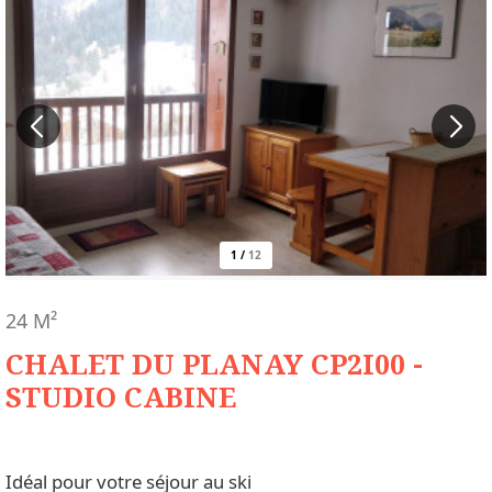
1
/
12
24
M²
CHALET DU PLANAY CP2I00 -
STUDIO CABINE
Idéal pour votre séjour au ski