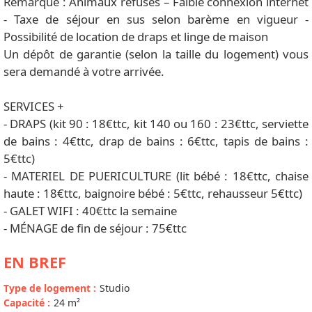
Remarque : Animaux refusés – Faible connexion internet
- Taxe de séjour en sus selon barème en vigueur -
Possibilité de location de draps et linge de maison
Un dépôt de garantie (selon la taille du logement) vous
sera demandé à votre arrivée.
SERVICES +
- DRAPS (kit 90 : 18€ttc, kit 140 ou 160 : 23€ttc, serviette
de bains : 4€ttc, drap de bains : 6€ttc, tapis de bains :
5€ttc)
- MATERIEL DE PUERICULTURE (lit bébé : 18€ttc, chaise
haute : 18€ttc, baignoire bébé : 5€ttc, rehausseur 5€ttc)
- GALET WIFI : 40€ttc la semaine
- MÉNAGE de fin de séjour : 75€ttc
EN BREF
Type de logement
:
Studio
Capacité
:
24
m²