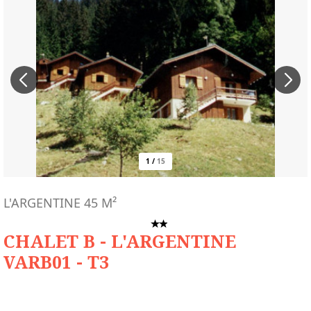
1
/
15
L'ARGENTINE
45
M²
CHALET B - L'ARGENTINE
VARB01 - T3