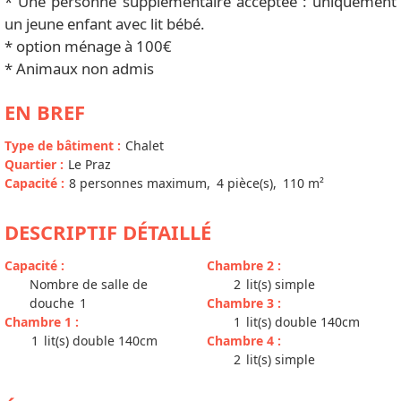
* Une personne supplémentaire acceptée : uniquement
un jeune enfant avec lit bébé.
* option ménage à 100€
* Animaux non admis
EN BREF
Type de bâtiment
:
Chalet
Quartier
:
Le Praz
Capacité
:
8
personnes maximum
4
pièce(s)
110
m²
DESCRIPTIF DÉTAILLÉ
Capacité
:
Chambre 2
:
Nombre de salle de
2
lit(s) simple
douche
1
Chambre 3
:
Chambre 1
:
1
lit(s) double 140cm
1
lit(s) double 140cm
Chambre 4
:
2
lit(s) simple