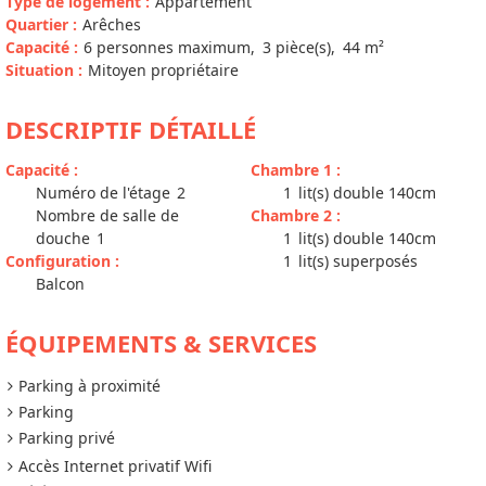
Type de logement
:
Appartement
Quartier
:
Arêches
Capacité
:
6
personnes maximum
3
pièce(s)
44
m²
Situation
:
Mitoyen propriétaire
DESCRIPTIF DÉTAILLÉ
Capacité
:
Chambre 1
:
Numéro de l'étage
2
1
lit(s) double 140cm
Nombre de salle de
Chambre 2
:
douche
1
1
lit(s) double 140cm
Configuration
:
1
lit(s) superposés
Balcon
ÉQUIPEMENTS & SERVICES
Parking à proximité
Parking
Parking privé
Accès Internet privatif Wifi