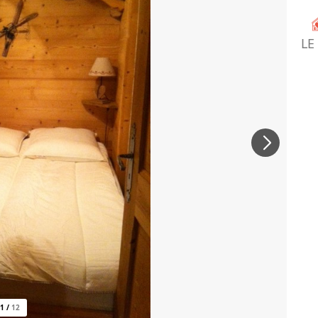
LE
1
/
12