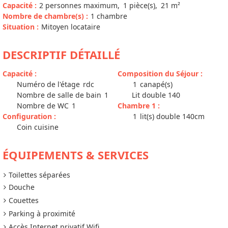
Capacité
:
2
personnes maximum
1
pièce(s)
21
m²
Nombre de chambre(s)
:
1 chambre
Situation
:
Mitoyen locataire
DESCRIPTIF DÉTAILLÉ
Capacité
:
Composition du Séjour
:
Numéro de l'étage
rdc
1
canapé(s)
Nombre de salle de bain
1
Lit double 140
Nombre de WC
1
Chambre 1
:
Configuration
:
1
lit(s) double 140cm
Coin cuisine
ÉQUIPEMENTS & SERVICES
Toilettes séparées
Douche
Couettes
Parking à proximité
Accès Internet privatif Wifi