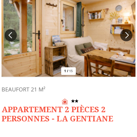
1
/
15
BEAUFORT
21
M²
APPARTEMENT 2 PIÈCES 2
PERSONNES - LA GENTIANE