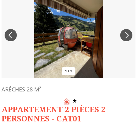
1
/
9
ARÊCHES
28
M²
APPARTEMENT 2 PIÈCES 2
PERSONNES - CAT01