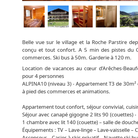
Belle vue sur le village et la Roche Parstire d
conçu et tout confort. A 5 min des pistes du 
commerces. Ski bus à 50m. Garderie à 120 m.
Location de vacances au cœur d’Arêches-Beaufo
pour 4 personnes
ALPINA10 (niveau 3) - Appartement T3 de 30m² d
à pied des commerces et animations.
Appartement tout confort, séjour convivial, cuisi
Séjour avec canapé gigogne 2 lits 90 (couettes) -
1 chambre avec lit 140 (couette) – salle de douc
Équipements : TV – Lave-linge – Lave-vaisselle – C
Ascenseur – Casier à skis privatif – Navette ski bu