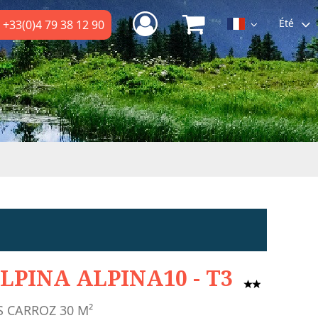
Été
+33(0)4 79 38 12 90
LPINA ALPINA10 - T3
S CARROZ
30
M²