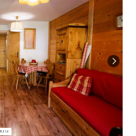
1
/
14